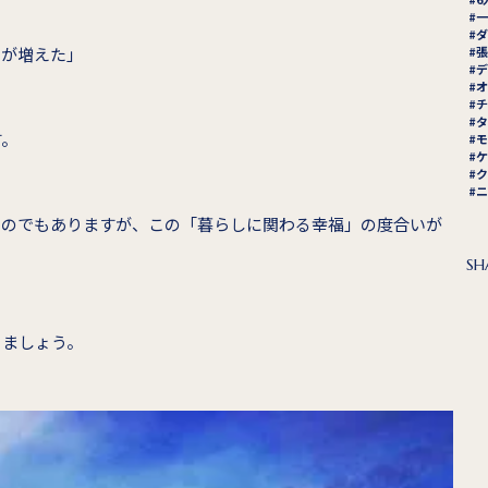
一
ダ
間が増えた」
張
デ
オ
チ
タ
す。
モ
ケ
ク
ニ
ものでもありますが、この「暮らしに関わる幸福」の度合いが
SH
きましょう。