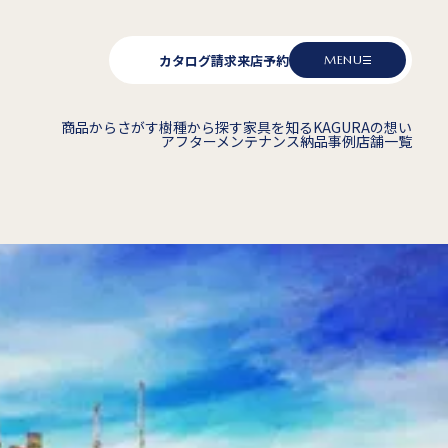
カタログ請求
来店予約
MENU
商品からさがす
樹種から探す
家具を知る
KAGURAの想い
アフターメンテナンス
納品事例
店舗一覧