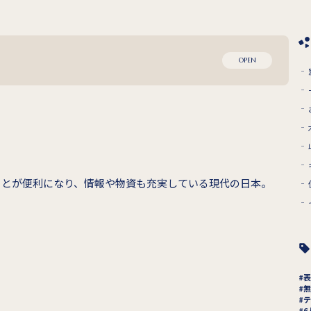
OPEN
ことが便利になり、情報や物資も充実している現代の日本。
表
無
テ
6