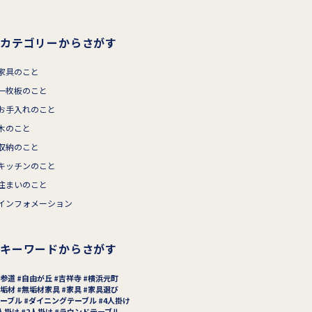
カテゴリーからさがす
家具のこと
一枚板のこと
お手入れのこと
木のこと
収納のこと
キッチンのこと
住まいのこと
インフォメーション
キーワードからさがす
参道
自由が丘
吉祥寺
横浜元町
垢材
無垢材家具
家具
家具選び
ーブル
ダイニングテーブル
4人掛け
人掛け
2人掛け
ラウンドテーブル