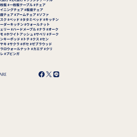
枚板
一枚板テーブル
チェア
イニングチェア
板座チェア
座チェア
アームチェア
ソファ
スク
ベッド
タタミベッド
キッチン
ーダーキッチン
ウォールナット
ェリー
ハードメープル
ナラ
オーク
モ
ホワイトアッシュ
サペリ
チーク
ンキーポッド
トチ
クス
セン
ヤキ
サクラ
ボセ
ゼブラウッド
ラロウォールナット
カエデ
クリ
レ
ブビンガ
ARE