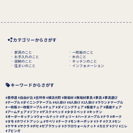
カテゴリーからさがす
家具のこと
一枚板のこと
お手入れのこと
木のこと
収納のこと
キッチンのこと
住まいのこと
インフォメーション
キーワードからさがす
表参道
自由が丘
吉祥寺
横浜元町
無垢材
無垢材家具
家具
家具選び
テーブル
ダイニングテーブル
4人掛け
6人掛け
2人掛け
ラウンドテーブル
一枚板
一枚板テーブル
チェア
ダイニングチェア
板座チェア
張座チェア
アームチェア
ソファ
デスク
ベッド
タタミベッド
キッチン
オーダーキッチン
ウォールナット
チェリー
ハードメープル
ナラ
オーク
タモ
ホワイトアッシュ
サペリ
チーク
モンキーポッド
トチ
クス
セン
ケヤキ
サクラ
ボセ
ゼブラウッド
クラロウォールナット
カエデ
クリ
ニレ
ブビンガ