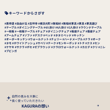
キーワードからさがす
表参道
自由が丘
吉祥寺
横浜元町
無垢材
無垢材家具
家具
家具選び
テーブル
ダイニングテーブル
4人掛け
6人掛け
2人掛け
ラウンドテーブル
一枚板
一枚板テーブル
チェア
ダイニングチェア
板座チェア
張座チェア
アームチェア
ソファ
デスク
ベッド
タタミベッド
キッチン
オーダーキッチン
ウォールナット
チェリー
ハードメープル
ナラ
オーク
タモ
ホワイトアッシュ
サペリ
チーク
モンキーポッド
トチ
クス
セン
ケヤキ
サクラ
ボセ
ゼブラウッド
クラロウォールナット
カエデ
クリ
ニレ
ブビンガ
自然の恵みを大事に
長く使っていただきたい
KAGURAの想い