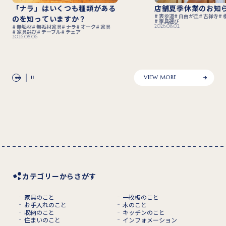
「ナラ」はいくつも種類がある
店舗夏季休業のお知らせ
表参道
自由が丘
吉祥寺
横浜
のを知っていますか？
家具選び
無垢材
無垢材家具
ナラ
オーク
家具
2026.08.02
家具選び
テーブル
チェア
2026.08.06
VIEW MORE
カテゴリーからさがす
家具のこと
一枚板のこと
お手入れのこと
木のこと
収納のこと
キッチンのこと
住まいのこと
インフォメーション