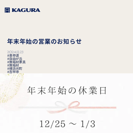
年末年始の営業のお知らせ
2024.12.23
表参道
自由が丘
無垢材家具
無垢材
横浜元町
吉祥寺