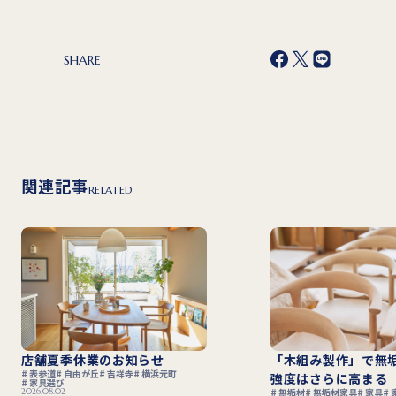
SHARE
関連記事
RELATED
店舗夏季休業のお知らせ
「木組み製作」で無
表参道
自由が丘
吉祥寺
横浜元町
強度はさらに高まる
家具選び
2026.08.02
無垢材
無垢材家具
家具