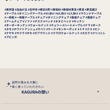
表参道
自由が丘
吉祥寺
横浜元町
無垢材
無垢材家具
家具
家具選び
テーブル
ダイニングテーブル
4人掛け
6人掛け
2人掛け
ラウンドテーブル
一枚板
一枚板テーブル
チェア
ダイニングチェア
板座チェア
張座チェア
アームチェア
ソファ
デスク
ベッド
タタミベッド
キッチン
オーダーキッチン
ウォールナット
チェリー
ハードメープル
ナラ
オーク
タモ
ホワイトアッシュ
サペリ
チーク
モンキーポッド
トチ
クス
セン
ケヤキ
サクラ
ボセ
ゼブラウッド
クラロウォールナット
カエデ
クリ
ニレ
ブビンガ
自然の恵みを大事に
長く使っていただきたい
KAGURAの想い