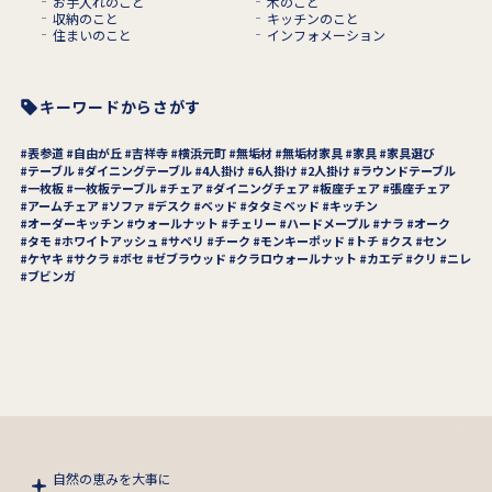
お手入れのこと
木のこと
収納のこと
キッチンのこと
住まいのこと
インフォメーション
キーワードからさがす
表参道
自由が丘
吉祥寺
横浜元町
無垢材
無垢材家具
家具
家具選び
テーブル
ダイニングテーブル
4人掛け
6人掛け
2人掛け
ラウンドテーブル
一枚板
一枚板テーブル
チェア
ダイニングチェア
板座チェア
張座チェア
アームチェア
ソファ
デスク
ベッド
タタミベッド
キッチン
オーダーキッチン
ウォールナット
チェリー
ハードメープル
ナラ
オーク
タモ
ホワイトアッシュ
サペリ
チーク
モンキーポッド
トチ
クス
セン
ケヤキ
サクラ
ボセ
ゼブラウッド
クラロウォールナット
カエデ
クリ
ニレ
ブビンガ
自然の恵みを大事に