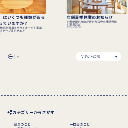
店舗夏季休業のお知らせ
「木組み製作」で無
表参道
自由が丘
吉祥寺
横浜元町
強度はさらに高まる
家具選び
2026.08.02
無垢材
無垢材家具
家具
テーブル
チェア
ソファ
2026.07.29
VIEW MORE
カテゴリーからさがす
家具のこと
一枚板のこと