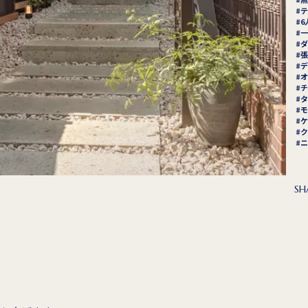
テ
6
一
ダ
張
デ
オ
チ
タ
モ
ケ
ク
ニ
SH