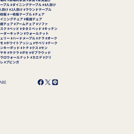
ーブル
ダイニングテーブル
4人掛け
人掛け
2人掛け
ラウンドテーブル
枚板
一枚板テーブル
チェア
イニングチェア
板座チェア
座チェア
アームチェア
ソファ
スク
ベッド
タタミベッド
キッチン
ーダーキッチン
ウォールナット
ェリー
ハードメープル
ナラ
オーク
モ
ホワイトアッシュ
サペリ
チーク
ンキーポッド
トチ
クス
セン
ヤキ
サクラ
ボセ
ゼブラウッド
ラロウォールナット
カエデ
クリ
レ
ブビンガ
ARE