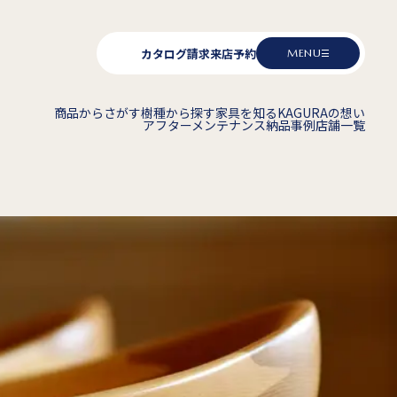
カタログ請求
来店予約
MENU
商品からさがす
樹種から探す
家具を知る
KAGURAの想い
アフターメンテナンス
納品事例
店舗一覧