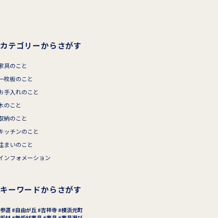
カテゴリーからさがす
家具のこと
一枚板のこと
お手入れのこと
木のこと
収納のこと
キッチンのこと
住まいのこと
インフォメーション
キーワードからさがす
参道
自由が丘
吉祥寺
横浜元町
垢材
無垢材家具
家具
家具選び