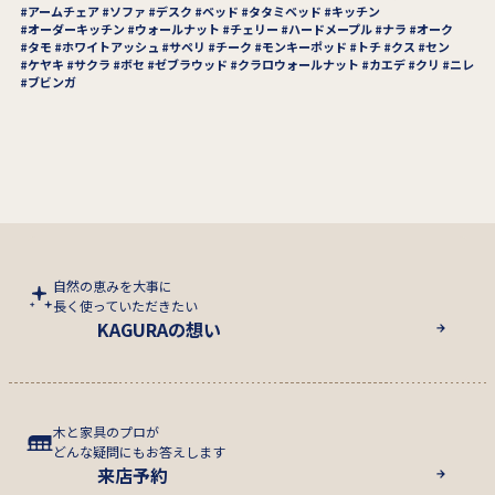
アームチェア
ソファ
デスク
ベッド
タタミベッド
キッチン
オーダーキッチン
ウォールナット
チェリー
ハードメープル
ナラ
オーク
タモ
ホワイトアッシュ
サペリ
チーク
モンキーポッド
トチ
クス
セン
ケヤキ
サクラ
ボセ
ゼブラウッド
クラロウォールナット
カエデ
クリ
ニレ
ブビンガ
自然の恵みを大事に
長く使っていただきたい
KAGURAの想い
木と家具のプロが
どんな疑問にもお答えします
来店予約