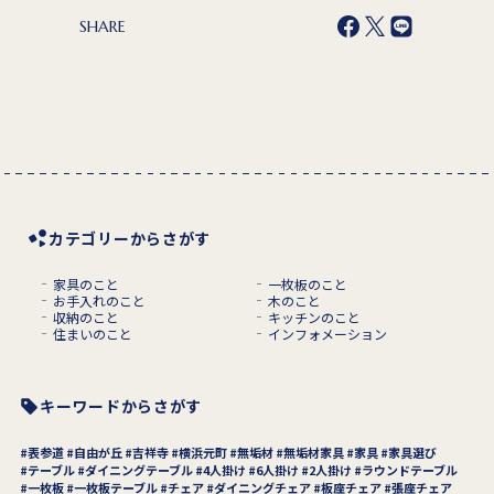
SHARE
カテゴリーからさがす
家具のこと
一枚板のこと
お手入れのこと
木のこと
収納のこと
キッチンのこと
住まいのこと
インフォメーション
キーワードからさがす
表参道
自由が丘
吉祥寺
横浜元町
無垢材
無垢材家具
家具
家具選び
テーブル
ダイニングテーブル
4人掛け
6人掛け
2人掛け
ラウンドテーブル
一枚板
一枚板テーブル
チェア
ダイニングチェア
板座チェア
張座チェア