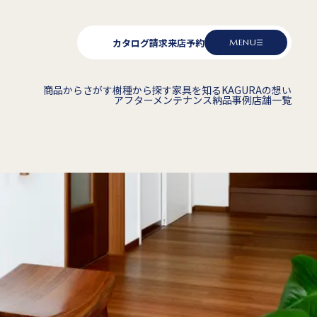
カタログ請求
来店予約
MENU
商品からさがす
樹種から探す
家具を知る
KAGURAの想い
アフターメンテナンス
納品事例
店舗一覧