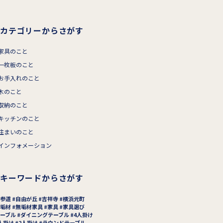
カテゴリーからさがす
家具のこと
一枚板のこと
お手入れのこと
木のこと
収納のこと
キッチンのこと
住まいのこと
インフォメーション
キーワードからさがす
参道
自由が丘
吉祥寺
横浜元町
垢材
無垢材家具
家具
家具選び
ーブル
ダイニングテーブル
4人掛け
人掛け
2人掛け
ラウンドテーブル