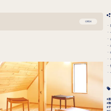
OPEN
表
無
テ
6