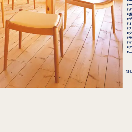
一
ダ
張
デ
オ
チ
タ
モ
ケ
ク
ニ
SH