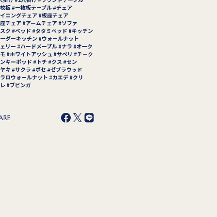
枚板
一枚板テーブル
チェア
イニングチェア
板座チェア
座チェア
アームチェア
ソファ
スク
ベッド
タタミベッド
キッチン
ーダーキッチン
ウォールナット
ェリー
ハードメープル
ナラ
オーク
モ
ホワイトアッシュ
サペリ
チーク
ンキーポッド
トチ
クス
セン
ヤキ
サクラ
ボセ
ゼブラウッド
ラロウォールナット
カエデ
クリ
レ
ブビンガ
ARE