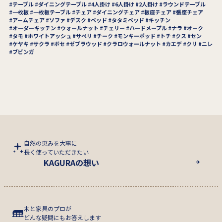
テーブル
ダイニングテーブル
4人掛け
6人掛け
2人掛け
ラウンドテーブル
一枚板
一枚板テーブル
チェア
ダイニングチェア
板座チェア
張座チェア
アームチェア
ソファ
デスク
ベッド
タタミベッド
キッチン
オーダーキッチン
ウォールナット
チェリー
ハードメープル
ナラ
オーク
タモ
ホワイトアッシュ
サペリ
チーク
モンキーポッド
トチ
クス
セン
ケヤキ
サクラ
ボセ
ゼブラウッド
クラロウォールナット
カエデ
クリ
ニレ
ブビンガ
自然の恵みを大事に
長く使っていただきたい
KAGURAの想い
木と家具のプロが
どんな疑問にもお答えします