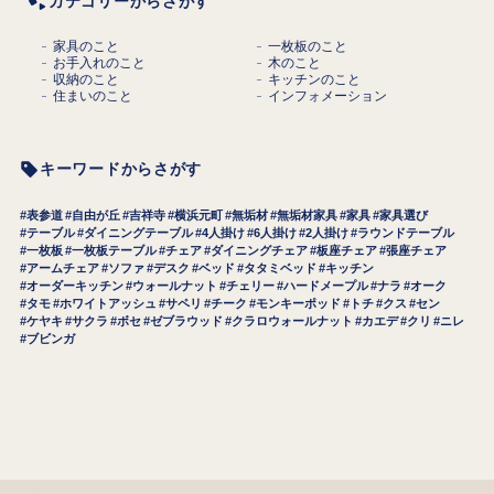
カテゴリーからさがす
家具のこと
一枚板のこと
お手入れのこと
木のこと
収納のこと
キッチンのこと
住まいのこと
インフォメーション
キーワードからさがす
表参道
自由が丘
吉祥寺
横浜元町
無垢材
無垢材家具
家具
家具選び
テーブル
ダイニングテーブル
4人掛け
6人掛け
2人掛け
ラウンドテーブル
一枚板
一枚板テーブル
チェア
ダイニングチェア
板座チェア
張座チェア
アームチェア
ソファ
デスク
ベッド
タタミベッド
キッチン
オーダーキッチン
ウォールナット
チェリー
ハードメープル
ナラ
オーク
タモ
ホワイトアッシュ
サペリ
チーク
モンキーポッド
トチ
クス
セン
ケヤキ
サクラ
ボセ
ゼブラウッド
クラロウォールナット
カエデ
クリ
ニレ
ブビンガ