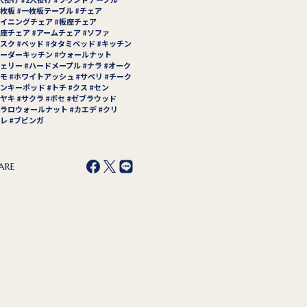
枚板
一枚板テーブル
チェア
イニングチェア
板座チェア
座チェア
アームチェア
ソファ
スク
ベッド
タタミベッド
キッチン
ーダーキッチン
ウォールナット
ェリー
ハードメープル
ナラ
オーク
モ
ホワイトアッシュ
サペリ
チーク
ンキーポッド
トチ
クス
セン
ヤキ
サクラ
ボセ
ゼブラウッド
ラロウォールナット
カエデ
クリ
レ
ブビンガ
ARE