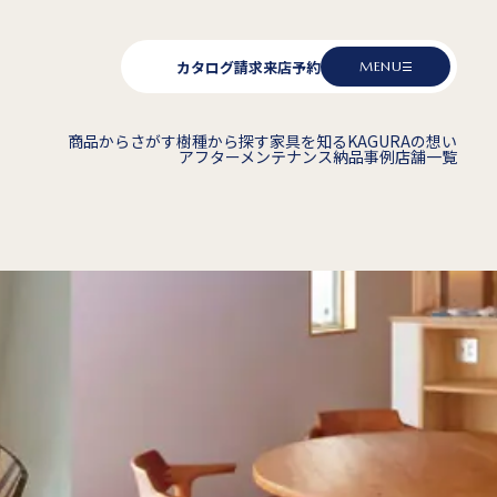
カタログ請求
来店予約
MENU
商品からさがす
樹種から探す
家具を知る
KAGURAの想い
アフターメンテナンス
納品事例
店舗一覧