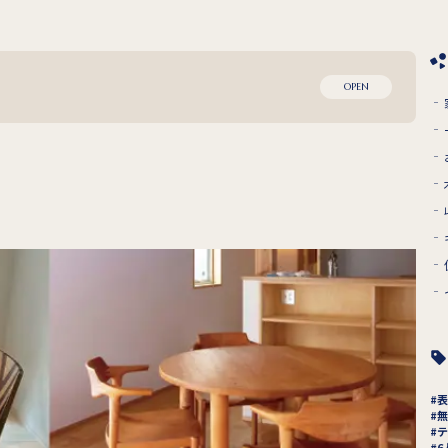
OPEN
表
無
テ
6