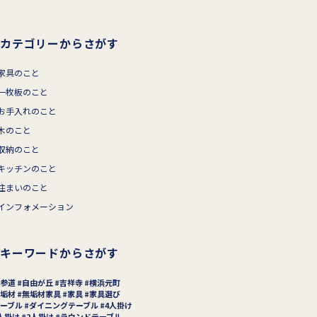
カテゴリーからさがす
家具のこと
一枚板のこと
お手入れのこと
木のこと
収納のこと
キッチンのこと
住まいのこと
インフォメーション
キーワードからさがす
参道
自由が丘
吉祥寺
横浜元町
垢材
無垢材家具
家具
家具選び
ーブル
ダイニングテーブル
4人掛け
人掛け
2人掛け
ラウンドテーブル