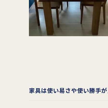
家具は
使
い易さや使い勝手が