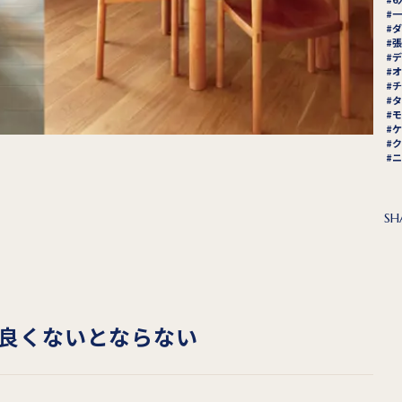
一
ダ
張
デ
オ
チ
タ
モ
ケ
ク
ニ
SH
良くないとならない