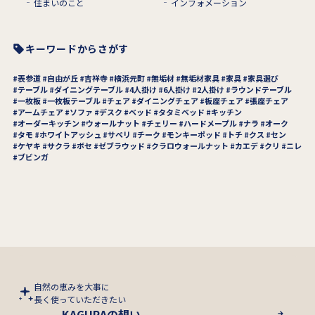
住まいのこと
インフォメーション
キーワードからさがす
表参道
自由が丘
吉祥寺
横浜元町
無垢材
無垢材家具
家具
家具選び
テーブル
ダイニングテーブル
4人掛け
6人掛け
2人掛け
ラウンドテーブル
一枚板
一枚板テーブル
チェア
ダイニングチェア
板座チェア
張座チェア
アームチェア
ソファ
デスク
ベッド
タタミベッド
キッチン
オーダーキッチン
ウォールナット
チェリー
ハードメープル
ナラ
オーク
タモ
ホワイトアッシュ
サペリ
チーク
モンキーポッド
トチ
クス
セン
ケヤキ
サクラ
ボセ
ゼブラウッド
クラロウォールナット
カエデ
クリ
ニレ
ブビンガ
自然の恵みを大事に
長く使っていただきたい
KAGURAの想い