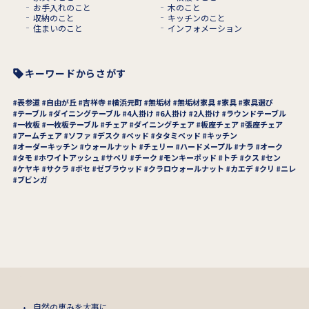
お手入れのこと
木のこと
収納のこと
キッチンのこと
住まいのこと
インフォメーション
キーワードからさがす
表参道
自由が丘
吉祥寺
横浜元町
無垢材
無垢材家具
家具
家具選び
テーブル
ダイニングテーブル
4人掛け
6人掛け
2人掛け
ラウンドテーブル
一枚板
一枚板テーブル
チェア
ダイニングチェア
板座チェア
張座チェア
アームチェア
ソファ
デスク
ベッド
タタミベッド
キッチン
オーダーキッチン
ウォールナット
チェリー
ハードメープル
ナラ
オーク
タモ
ホワイトアッシュ
サペリ
チーク
モンキーポッド
トチ
クス
セン
ケヤキ
サクラ
ボセ
ゼブラウッド
クラロウォールナット
カエデ
クリ
ニレ
ブビンガ
自然の恵みを大事に