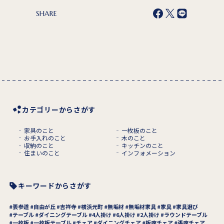
SHARE
カテゴリーからさがす
家具のこと
一枚板のこと
お手入れのこと
木のこと
収納のこと
キッチンのこと
住まいのこと
インフォメーション
キーワードからさがす
表参道
自由が丘
吉祥寺
横浜元町
無垢材
無垢材家具
家具
家具選び
テーブル
ダイニングテーブル
4人掛け
6人掛け
2人掛け
ラウンドテーブル
一枚板
一枚板テーブル
チェア
ダイニングチェア
板座チェア
張座チェア