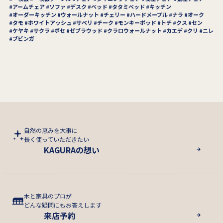
アームチェア
ソファ
デスク
ベッド
タタミベッド
キッチン
オーダーキッチン
ウォールナット
チェリー
ハードメープル
ナラ
オーク
タモ
ホワイトアッシュ
サペリ
チーク
モンキーポッド
トチ
クス
セン
ケヤキ
サクラ
ボセ
ゼブラウッド
クラロウォールナット
カエデ
クリ
ニレ
ブビンガ
自然の恵みを大事に
長く使っていただきたい
KAGURAの想い
木と家具のプロが
どんな疑問にもお答えします
来店予約