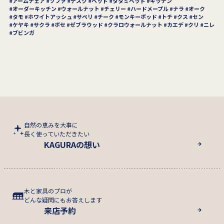
アームチェア
ソファ
デスク
ベッド
タタミベッド
キッチン
オーダーキッチン
ウォールナット
チェリー
ハードメープル
ナラ
オーク
タモ
ホワイトアッシュ
サペリ
チーク
モンキーポッド
トチ
クス
セン
ケヤキ
サクラ
ボセ
ゼブラウッド
クラロウォールナット
カエデ
クリ
ニレ
ブビンガ
自然の恵みを大事に
長く使っていただきたい
KAGURAの想い
木と家具のプロが
どんな疑問にもお答えします
来店予約