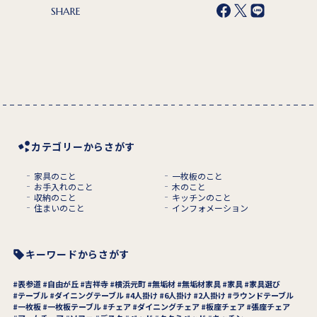
SHARE
カテゴリーからさがす
家具のこと
一枚板のこと
お手入れのこと
木のこと
収納のこと
キッチンのこと
住まいのこと
インフォメーション
キーワードからさがす
表参道
自由が丘
吉祥寺
横浜元町
無垢材
無垢材家具
家具
家具選び
テーブル
ダイニングテーブル
4人掛け
6人掛け
2人掛け
ラウンドテーブル
一枚板
一枚板テーブル
チェア
ダイニングチェア
板座チェア
張座チェア