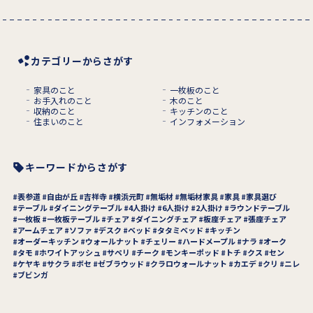
カテゴリーからさがす
家具のこと
一枚板のこと
お手入れのこと
木のこと
収納のこと
キッチンのこと
住まいのこと
インフォメーション
キーワードからさがす
表参道
自由が丘
吉祥寺
横浜元町
無垢材
無垢材家具
家具
家具選び
テーブル
ダイニングテーブル
4人掛け
6人掛け
2人掛け
ラウンドテーブル
一枚板
一枚板テーブル
チェア
ダイニングチェア
板座チェア
張座チェア
アームチェア
ソファ
デスク
ベッド
タタミベッド
キッチン
オーダーキッチン
ウォールナット
チェリー
ハードメープル
ナラ
オーク
タモ
ホワイトアッシュ
サペリ
チーク
モンキーポッド
トチ
クス
セン
ケヤキ
サクラ
ボセ
ゼブラウッド
クラロウォールナット
カエデ
クリ
ニレ
ブビンガ