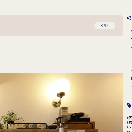
OPEN
表
無
テ
6