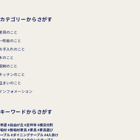
カテゴリーからさがす
家具のこと
一枚板のこと
お手入れのこと
木のこと
収納のこと
キッチンのこと
住まいのこと
インフォメーション
キーワードからさがす
参道
自由が丘
吉祥寺
横浜元町
垢材
無垢材家具
家具
家具選び
ーブル
ダイニングテーブル
4人掛け
人掛け
2人掛け
ラウンドテーブル