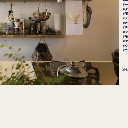
一
ダ
張
デ
オ
チ
タ
モ
ケ
ク
ニ
SH