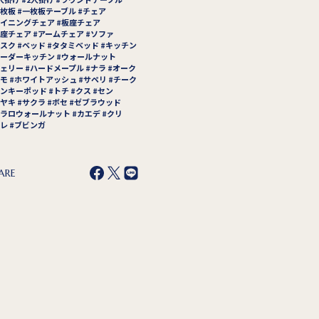
枚板
一枚板テーブル
チェア
イニングチェア
板座チェア
座チェア
アームチェア
ソファ
スク
ベッド
タタミベッド
キッチン
ーダーキッチン
ウォールナット
ェリー
ハードメープル
ナラ
オーク
モ
ホワイトアッシュ
サペリ
チーク
ンキーポッド
トチ
クス
セン
ヤキ
サクラ
ボセ
ゼブラウッド
ラロウォールナット
カエデ
クリ
レ
ブビンガ
ARE