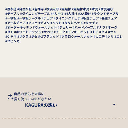
表参道
自由が丘
吉祥寺
横浜元町
無垢材
無垢材家具
家具
家具選び
テーブル
ダイニングテーブル
4人掛け
6人掛け
2人掛け
ラウンドテーブル
一枚板
一枚板テーブル
チェア
ダイニングチェア
板座チェア
張座チェア
アームチェア
ソファ
デスク
ベッド
タタミベッド
キッチン
オーダーキッチン
ウォールナット
チェリー
ハードメープル
ナラ
オーク
タモ
ホワイトアッシュ
サペリ
チーク
モンキーポッド
トチ
クス
セン
ケヤキ
サクラ
ボセ
ゼブラウッド
クラロウォールナット
カエデ
クリ
ニレ
ブビンガ
自然の恵みを大事に
長く使っていただきたい
KAGURAの想い