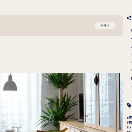
OPEN
表
無
テ
6