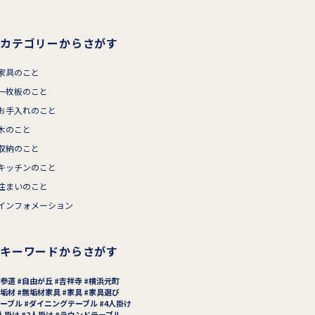
カテゴリーからさがす
家具のこと
一枚板のこと
お手入れのこと
木のこと
収納のこと
キッチンのこと
住まいのこと
インフォメーション
キーワードからさがす
参道
自由が丘
吉祥寺
横浜元町
垢材
無垢材家具
家具
家具選び
ーブル
ダイニングテーブル
4人掛け
人掛け
2人掛け
ラウンドテーブル