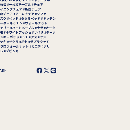
枚板
一枚板テーブル
チェア
イニングチェア
板座チェア
座チェア
アームチェア
ソファ
スク
ベッド
タタミベッド
キッチン
ーダーキッチン
ウォールナット
ェリー
ハードメープル
ナラ
オーク
モ
ホワイトアッシュ
サペリ
チーク
ンキーポッド
トチ
クス
セン
ヤキ
サクラ
ボセ
ゼブラウッド
ラロウォールナット
カエデ
クリ
レ
ブビンガ
ARE