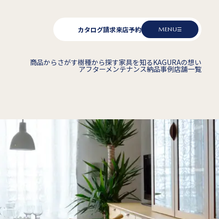
カタログ請求
来店予約
MENU
商品からさがす
樹種から探す
家具を知る
KAGURAの想い
アフターメンテナンス
納品事例
店舗一覧