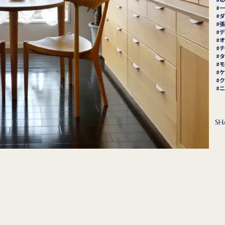
一
ダ
張
デ
オ
チ
タ
モ
ケ
ク
ニ
SH