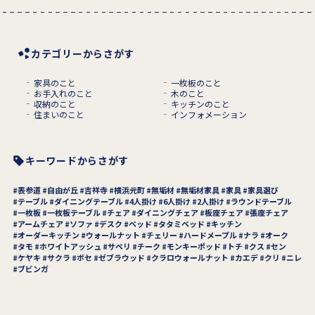
カテゴリーからさがす
家具のこと
一枚板のこと
お手入れのこと
木のこと
収納のこと
キッチンのこと
住まいのこと
インフォメーション
キーワードからさがす
表参道
自由が丘
吉祥寺
横浜元町
無垢材
無垢材家具
家具
家具選び
テーブル
ダイニングテーブル
4人掛け
6人掛け
2人掛け
ラウンドテーブル
一枚板
一枚板テーブル
チェア
ダイニングチェア
板座チェア
張座チェア
アームチェア
ソファ
デスク
ベッド
タタミベッド
キッチン
オーダーキッチン
ウォールナット
チェリー
ハードメープル
ナラ
オーク
タモ
ホワイトアッシュ
サペリ
チーク
モンキーポッド
トチ
クス
セン
ケヤキ
サクラ
ボセ
ゼブラウッド
クラロウォールナット
カエデ
クリ
ニレ
ブビンガ