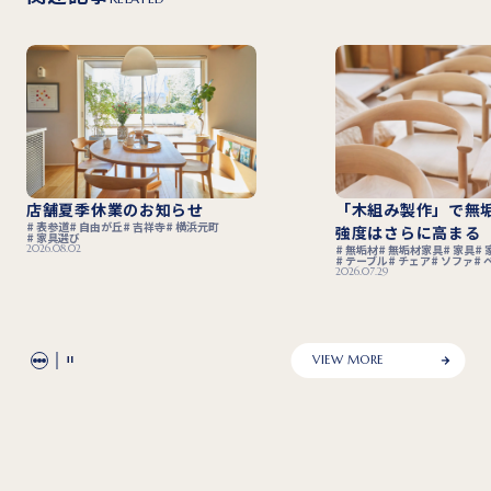
店舗夏季休業のお知らせ
「木組み製作」で無
表参道
自由が丘
吉祥寺
横浜元町
強度はさらに高まる
家具選び
2026.08.02
無垢材
無垢材家具
家具
テーブル
チェア
ソファ
2026.07.29
VIEW MORE