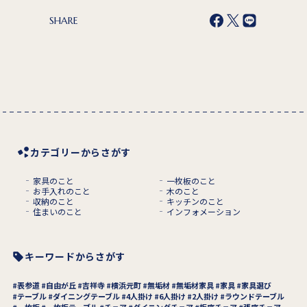
SHARE
カテゴリーからさがす
家具のこと
一枚板のこと
お手入れのこと
木のこと
収納のこと
キッチンのこと
住まいのこと
インフォメーション
キーワードからさがす
表参道
自由が丘
吉祥寺
横浜元町
無垢材
無垢材家具
家具
家具選び
テーブル
ダイニングテーブル
4人掛け
6人掛け
2人掛け
ラウンドテーブル
一枚板
一枚板テーブル
チェア
ダイニングチェア
板座チェア
張座チェア