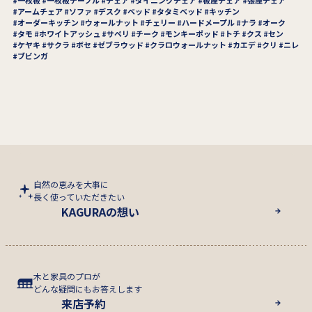
アームチェア
ソファ
デスク
ベッド
タタミベッド
キッチン
オーダーキッチン
ウォールナット
チェリー
ハードメープル
ナラ
オーク
タモ
ホワイトアッシュ
サペリ
チーク
モンキーポッド
トチ
クス
セン
ケヤキ
サクラ
ボセ
ゼブラウッド
クラロウォールナット
カエデ
クリ
ニレ
ブビンガ
自然の恵みを大事に
長く使っていただきたい
KAGURAの想い
木と家具のプロが
どんな疑問にもお答えします
来店予約