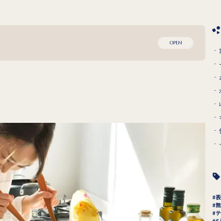
OPEN
表
無
テ
6