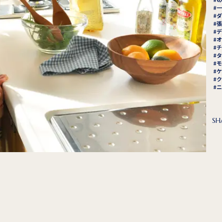
一
ダ
張
デ
オ
チ
タ
モ
ケ
ク
ニ
SH