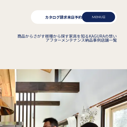
カタログ請求
来店予約
MENU
商品からさがす
樹種から探す
家具を知る
KAGURAの想い
アフターメンテナンス
納品事例
店舗一覧