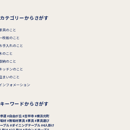
カテゴリーからさがす
家具のこと
一枚板のこと
お手入れのこと
木のこと
収納のこと
キッチンのこと
住まいのこと
インフォメーション
キーワードからさがす
参道
自由が丘
吉祥寺
横浜元町
垢材
無垢材家具
家具
家具選び
ーブル
ダイニングテーブル
4人掛け
人掛け
2人掛け
ラウンドテーブル