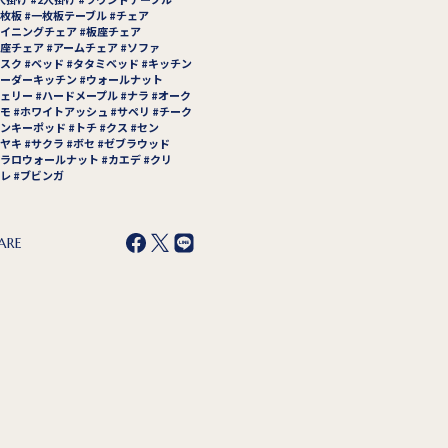
枚板
一枚板テーブル
チェア
イニングチェア
板座チェア
座チェア
アームチェア
ソファ
スク
ベッド
タタミベッド
キッチン
ーダーキッチン
ウォールナット
ェリー
ハードメープル
ナラ
オーク
モ
ホワイトアッシュ
サペリ
チーク
ンキーポッド
トチ
クス
セン
ヤキ
サクラ
ボセ
ゼブラウッド
ラロウォールナット
カエデ
クリ
レ
ブビンガ
ARE