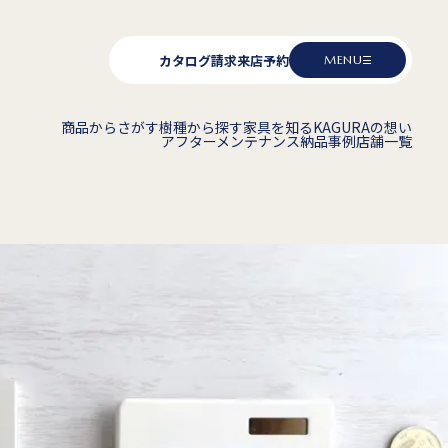
カタログ請求
来店予約
MENU
商品からさがす
樹種から探す
家具を知る
KAGURAの想い
アフターメンテナンス
納品事例
店舗一覧