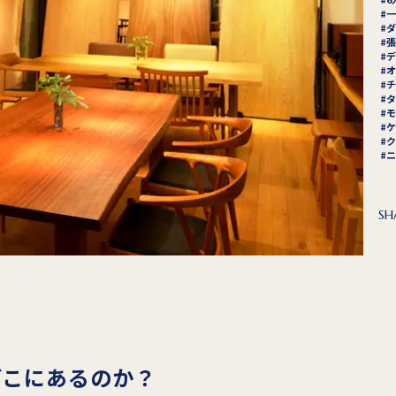
一
ダ
張
デ
オ
チ
タ
モ
ケ
ク
ニ
SH
どこにあるのか？