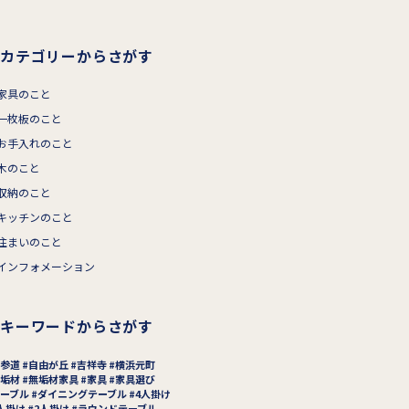
カテゴリーからさがす
家具のこと
一枚板のこと
お手入れのこと
木のこと
収納のこと
キッチンのこと
住まいのこと
インフォメーション
キーワードからさがす
参道
自由が丘
吉祥寺
横浜元町
垢材
無垢材家具
家具
家具選び
ーブル
ダイニングテーブル
4人掛け
人掛け
2人掛け
ラウンドテーブル