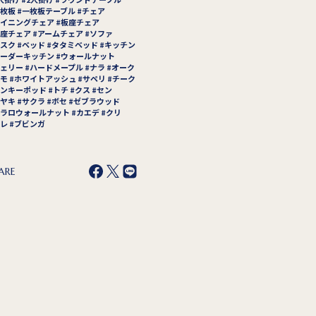
枚板
一枚板テーブル
チェア
イニングチェア
板座チェア
座チェア
アームチェア
ソファ
スク
ベッド
タタミベッド
キッチン
ーダーキッチン
ウォールナット
ェリー
ハードメープル
ナラ
オーク
モ
ホワイトアッシュ
サペリ
チーク
ンキーポッド
トチ
クス
セン
ヤキ
サクラ
ボセ
ゼブラウッド
ラロウォールナット
カエデ
クリ
レ
ブビンガ
ARE