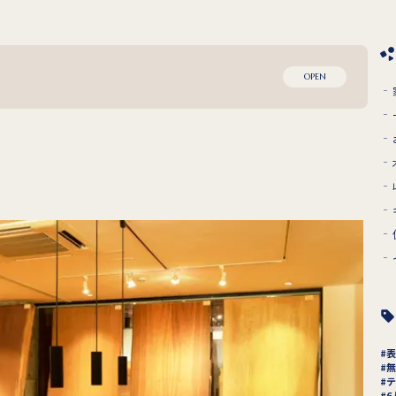
OPEN
表
無
テ
6