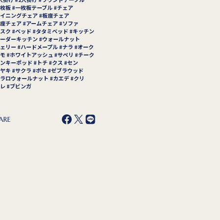
枚板
一枚板テーブル
チェア
イニングチェア
板座チェア
座チェア
アームチェア
ソファ
スク
ベッド
タタミベッド
キッチン
ーダーキッチン
ウォールナット
ェリー
ハードメープル
ナラ
オーク
モ
ホワイトアッシュ
サペリ
チーク
ンキーポッド
トチ
クス
セン
ヤキ
サクラ
ボセ
ゼブラウッド
ラロウォールナット
カエデ
クリ
レ
ブビンガ
ARE