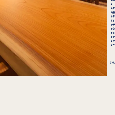
一
ダ
張
デ
オ
チ
タ
モ
ケ
ク
ニ
SH