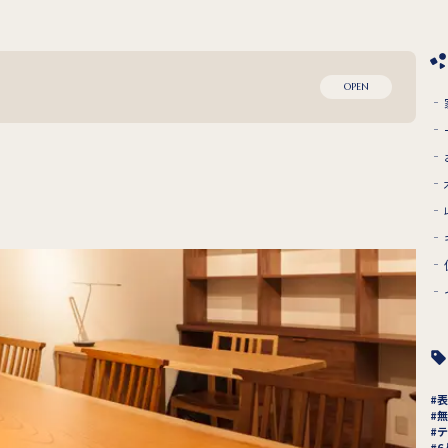
OPEN
表
無
テ
6