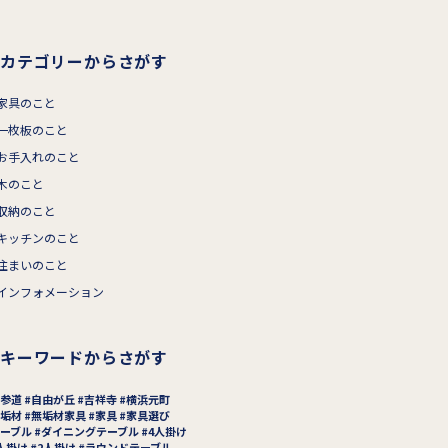
カテゴリーからさがす
家具のこと
一枚板のこと
お手入れのこと
木のこと
収納のこと
キッチンのこと
住まいのこと
インフォメーション
キーワードからさがす
参道
自由が丘
吉祥寺
横浜元町
垢材
無垢材家具
家具
家具選び
ーブル
ダイニングテーブル
4人掛け
人掛け
2人掛け
ラウンドテーブル