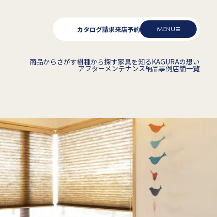
カタログ請求
来店予約
MENU
商品からさがす
樹種から探す
家具を知る
KAGURAの想い
アフターメンテナンス
納品事例
店舗一覧