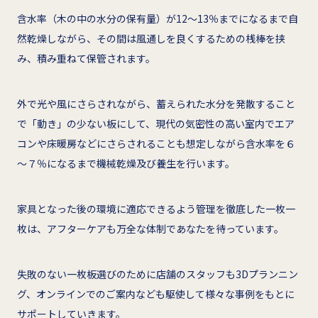
含水率（木の中の水分の保有量）が12～13％までになるまで自
然乾燥しながら、その間は風通しを良くするための桟棒を挟
み、積み重ねて保管されます。
外で光や風にさらされながら、蓄えられた水分を発散すること
で「動き」の少ない板にして、現代の気密性の高い室内でエア
コンや床暖房などにさらされることも想定しながら含水率を６
～７％になるまで機械乾燥及び養生を行います。
家具となった後の環境に適応できるよう管理を徹底した一枚一
枚は、アフターケアも万全な体制であなたを待っています。
失敗のない一枚板選びのために店舗のスタッフも3Dプランニン
グ、オンラインでのご案内なども駆使して様々な事例をもとに
サポートしていきます。