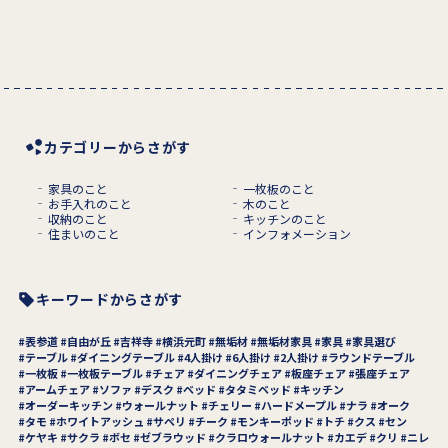
カテゴリーからさがす
家具のこと
一枚板のこと
お手入れのこと
木のこと
収納のこと
キッチンのこと
住まいのこと
インフォメーション
キーワードからさがす
表参道
自由が丘
吉祥寺
横浜元町
無垢材
無垢材家具
家具
家具選び
テーブル
ダイニングテーブル
4人掛け
6人掛け
2人掛け
ラウンドテーブル
一枚板
一枚板テーブル
チェア
ダイニングチェア
板座チェア
張座チェア
アームチェア
ソファ
デスク
ベッド
タタミベッド
キッチン
オーダーキッチン
ウォールナット
チェリー
ハードメープル
ナラ
オーク
タモ
ホワイトアッシュ
サペリ
チーク
モンキーポッド
トチ
クス
セン
ケヤキ
サクラ
ボセ
ゼブラウッド
クラロウォールナット
カエデ
クリ
ニレ