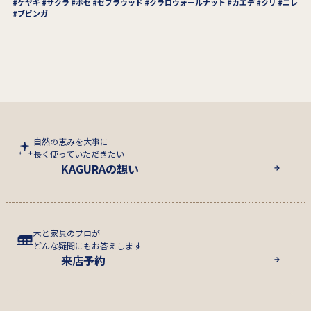
ケヤキ
サクラ
ボセ
ゼブラウッド
クラロウォールナット
カエデ
クリ
ニレ
ブビンガ
自然の恵みを大事に
長く使っていただきたい
KAGURAの想い
木と家具のプロが
どんな疑問にもお答えします
来店予約