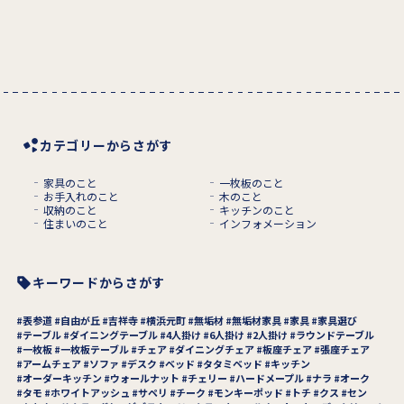
カテゴリーからさがす
家具のこと
一枚板のこと
お手入れのこと
木のこと
収納のこと
キッチンのこと
住まいのこと
インフォメーション
キーワードからさがす
表参道
自由が丘
吉祥寺
横浜元町
無垢材
無垢材家具
家具
家具選び
テーブル
ダイニングテーブル
4人掛け
6人掛け
2人掛け
ラウンドテーブル
一枚板
一枚板テーブル
チェア
ダイニングチェア
板座チェア
張座チェア
アームチェア
ソファ
デスク
ベッド
タタミベッド
キッチン
オーダーキッチン
ウォールナット
チェリー
ハードメープル
ナラ
オーク
タモ
ホワイトアッシュ
サペリ
チーク
モンキーポッド
トチ
クス
セン