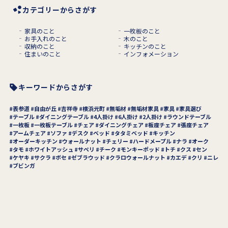
カテゴリーからさがす
家具のこと
一枚板のこと
お手入れのこと
木のこと
収納のこと
キッチンのこと
住まいのこと
インフォメーション
キーワードからさがす
表参道
自由が丘
吉祥寺
横浜元町
無垢材
無垢材家具
家具
家具選び
テーブル
ダイニングテーブル
4人掛け
6人掛け
2人掛け
ラウンドテーブル
一枚板
一枚板テーブル
チェア
ダイニングチェア
板座チェア
張座チェア
アームチェア
ソファ
デスク
ベッド
タタミベッド
キッチン
オーダーキッチン
ウォールナット
チェリー
ハードメープル
ナラ
オーク
タモ
ホワイトアッシュ
サペリ
チーク
モンキーポッド
トチ
クス
セン
ケヤキ
サクラ
ボセ
ゼブラウッド
クラロウォールナット
カエデ
クリ
ニレ
ブビンガ