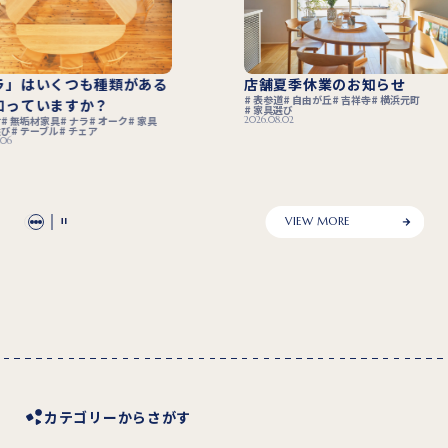
店舗夏季休業のお知らせ
「木組み製作」で無
表参道
自由が丘
吉祥寺
横浜元町
強度はさらに高まる
家具選び
2026.08.02
無垢材
無垢材家具
家具
テーブル
チェア
ソファ
2026.07.29
VIEW MORE
カテゴリーからさがす