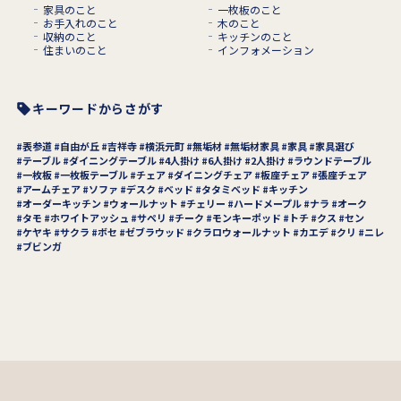
家具のこと
一枚板のこと
お手入れのこと
木のこと
収納のこと
キッチンのこと
住まいのこと
インフォメーション
キーワードからさがす
表参道
自由が丘
吉祥寺
横浜元町
無垢材
無垢材家具
家具
家具選び
テーブル
ダイニングテーブル
4人掛け
6人掛け
2人掛け
ラウンドテーブル
一枚板
一枚板テーブル
チェア
ダイニングチェア
板座チェア
張座チェア
アームチェア
ソファ
デスク
ベッド
タタミベッド
キッチン
オーダーキッチン
ウォールナット
チェリー
ハードメープル
ナラ
オーク
タモ
ホワイトアッシュ
サペリ
チーク
モンキーポッド
トチ
クス
セン
ケヤキ
サクラ
ボセ
ゼブラウッド
クラロウォールナット
カエデ
クリ
ニレ
ブビンガ