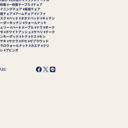
枚板
一枚板テーブル
チェア
イニングチェア
板座チェア
座チェア
アームチェア
ソファ
スク
ベッド
タタミベッド
キッチン
ーダーキッチン
ウォールナット
ェリー
ハードメープル
ナラ
オーク
モ
ホワイトアッシュ
サペリ
チーク
ンキーポッド
トチ
クス
セン
ヤキ
サクラ
ボセ
ゼブラウッド
ラロウォールナット
カエデ
クリ
レ
ブビンガ
ARE