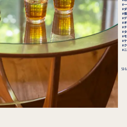
一
ダ
張
デ
オ
チ
タ
モ
ケ
ク
ニ
SH