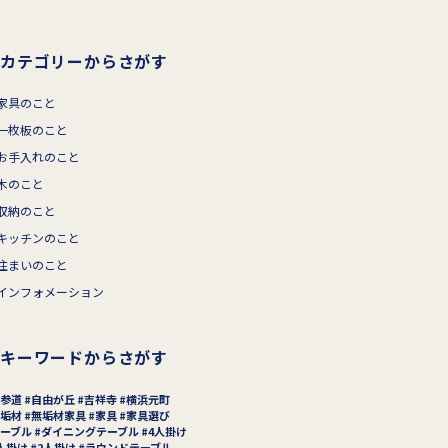
カテゴリーからさがす
家具のこと
一枚板のこと
お手入れのこと
木のこと
収納のこと
キッチンのこと
住まいのこと
インフォメーション
キーワードからさがす
参道
自由が丘
吉祥寺
横浜元町
垢材
無垢材家具
家具
家具選び
ーブル
ダイニングテーブル
4人掛け
人掛け
2人掛け
ラウンドテーブル