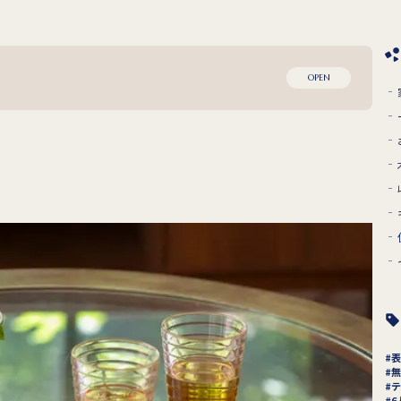
OPEN
表
無
テ
6