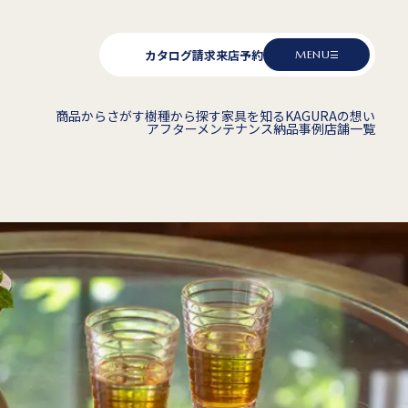
カタログ請求
来店予約
MENU
商品からさがす
樹種から探す
家具を知る
KAGURAの想い
アフターメンテナンス
納品事例
店舗一覧