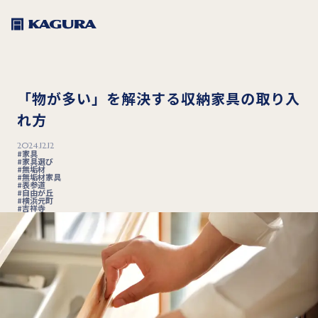
「物が多い」を解決する収納家具の取り入
れ方
2024.12.12
家具
家具選び
無垢材
無垢材家具
表参道
自由が丘
横浜元町
吉祥寺