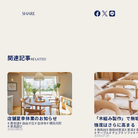
SHARE
関連記事
RELATED
店舗夏季休業のお知らせ
「木組み製作」で無
表参道
自由が丘
吉祥寺
横浜元町
強度はさらに高まる
家具選び
2026.08.02
無垢材
無垢材家具
家具
テーブル
チェア
ソファ
2026.07.29