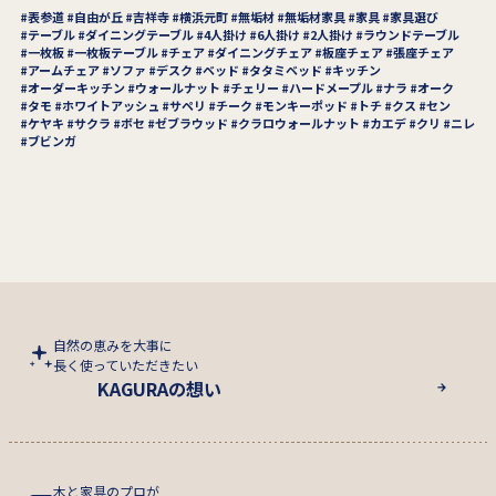
表参道
自由が丘
吉祥寺
横浜元町
無垢材
無垢材家具
家具
家具選び
テーブル
ダイニングテーブル
4人掛け
6人掛け
2人掛け
ラウンドテーブル
一枚板
一枚板テーブル
チェア
ダイニングチェア
板座チェア
張座チェア
アームチェア
ソファ
デスク
ベッド
タタミベッド
キッチン
オーダーキッチン
ウォールナット
チェリー
ハードメープル
ナラ
オーク
タモ
ホワイトアッシュ
サペリ
チーク
モンキーポッド
トチ
クス
セン
ケヤキ
サクラ
ボセ
ゼブラウッド
クラロウォールナット
カエデ
クリ
ニレ
ブビンガ
自然の恵みを大事に
長く使っていただきたい
KAGURAの想い
木と家具のプロが