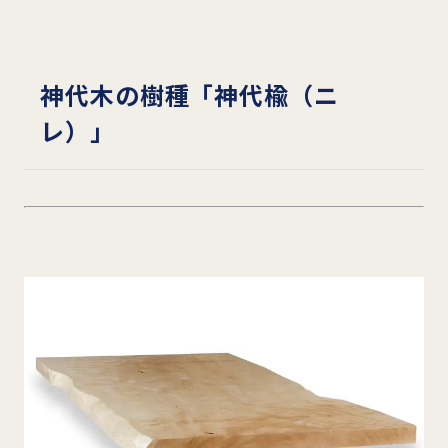
神代木の樹種「神代楡（ニ
レ）」