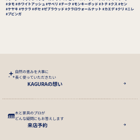
タモ
ホワイトアッシュ
サペリ
チーク
モンキーポッド
トチ
クス
セン
ケヤキ
サクラ
ボセ
ゼブラウッド
クラロウォールナット
カエデ
クリ
ニレ
ブビンガ
自然の恵みを大事に
長く使っていただきたい
KAGURAの想い
木と家具のプロが
どんな疑問にもお答えします
来店予約