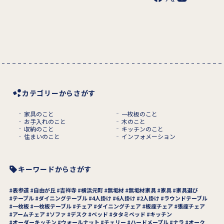
カテゴリーからさがす
家具のこと
一枚板のこと
お手入れのこと
木のこと
収納のこと
キッチンのこと
住まいのこと
インフォメーション
キーワードからさがす
表参道
自由が丘
吉祥寺
横浜元町
無垢材
無垢材家具
家具
家具選び
テーブル
ダイニングテーブル
4人掛け
6人掛け
2人掛け
ラウンドテーブル
一枚板
一枚板テーブル
チェア
ダイニングチェア
板座チェア
張座チェア
アームチェア
ソファ
デスク
ベッド
タタミベッド
キッチン
オーダーキッチン
ウォールナット
チェリー
ハードメープル
ナラ
オーク