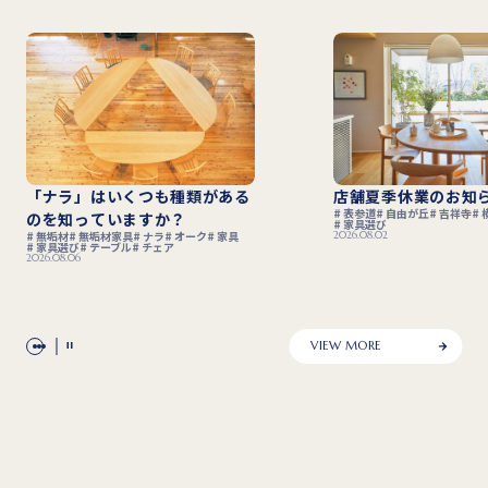
店舗夏季休業のお知らせ
「木組み製作」で無
表参道
自由が丘
吉祥寺
横浜元町
強度はさらに高まる
家具選び
2026.08.02
無垢材
無垢材家具
家具
テーブル
チェア
ソファ
2026.07.29
VIEW MORE