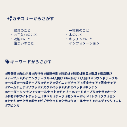
カテゴリーからさがす
家具のこと
一枚板のこと
お手入れのこと
木のこと
収納のこと
キッチンのこと
住まいのこと
インフォメーション
キーワードからさがす
表参道
自由が丘
吉祥寺
横浜元町
無垢材
無垢材家具
家具
家具選び
テーブル
ダイニングテーブル
4人掛け
6人掛け
2人掛け
ラウンドテーブル
一枚板
一枚板テーブル
チェア
ダイニングチェア
板座チェア
張座チェア
アームチェア
ソファ
デスク
ベッド
タタミベッド
キッチン
オーダーキッチン
ウォールナット
チェリー
ハードメープル
ナラ
オーク
タモ
ホワイトアッシュ
サペリ
チーク
モンキーポッド
トチ
クス
セン
ケヤキ
サクラ
ボセ
ゼブラウッド
クラロウォールナット
カエデ
クリ
ニレ
ブビンガ