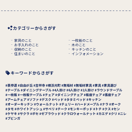
カテゴリーからさがす
家具のこと
一枚板のこと
お手入れのこと
木のこと
収納のこと
キッチンのこと
住まいのこと
インフォメーション
キーワードからさがす
表参道
自由が丘
吉祥寺
横浜元町
無垢材
無垢材家具
家具
家具選び
テーブル
ダイニングテーブル
4人掛け
6人掛け
2人掛け
ラウンドテーブル
一枚板
一枚板テーブル
チェア
ダイニングチェア
板座チェア
張座チェア
アームチェア
ソファ
デスク
ベッド
タタミベッド
キッチン
オーダーキッチン
ウォールナット
チェリー
ハードメープル
ナラ
オーク
タモ
ホワイトアッシュ
サペリ
チーク
モンキーポッド
トチ
クス
セン
ケヤキ
サクラ
ボセ
ゼブラウッド
クラロウォールナット
カエデ
クリ
ニレ
ブビンガ