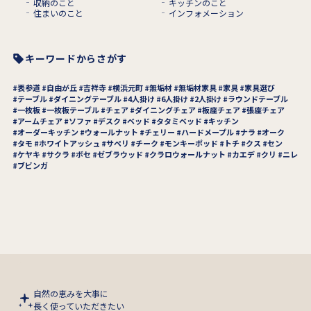
収納のこと
キッチンのこと
住まいのこと
インフォメーション
キーワードからさがす
表参道
自由が丘
吉祥寺
横浜元町
無垢材
無垢材家具
家具
家具選び
テーブル
ダイニングテーブル
4人掛け
6人掛け
2人掛け
ラウンドテーブル
一枚板
一枚板テーブル
チェア
ダイニングチェア
板座チェア
張座チェア
アームチェア
ソファ
デスク
ベッド
タタミベッド
キッチン
オーダーキッチン
ウォールナット
チェリー
ハードメープル
ナラ
オーク
タモ
ホワイトアッシュ
サペリ
チーク
モンキーポッド
トチ
クス
セン
ケヤキ
サクラ
ボセ
ゼブラウッド
クラロウォールナット
カエデ
クリ
ニレ
ブビンガ
自然の恵みを大事に
長く使っていただきたい