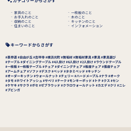
カテゴリーからさがす
家具のこと
一枚板のこと
お手入れのこと
木のこと
収納のこと
キッチンのこと
住まいのこと
インフォメーション
キーワードからさがす
表参道
自由が丘
吉祥寺
横浜元町
無垢材
無垢材家具
家具
家具選び
テーブル
ダイニングテーブル
4人掛け
6人掛け
2人掛け
ラウンドテーブル
一枚板
一枚板テーブル
チェア
ダイニングチェア
板座チェア
張座チェア
アームチェア
ソファ
デスク
ベッド
タタミベッド
キッチン
オーダーキッチン
ウォールナット
チェリー
ハードメープル
ナラ
オーク
タモ
ホワイトアッシュ
サペリ
チーク
モンキーポッド
トチ
クス
セン
ケヤキ
サクラ
ボセ
ゼブラウッド
クラロウォールナット
カエデ
クリ
ニレ
ブビンガ