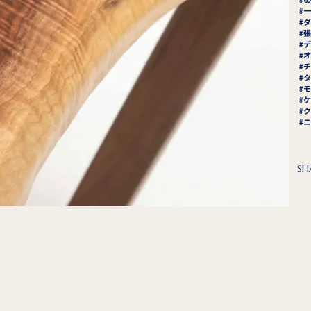
一
ダ
張
デ
オ
チ
タ
モ
ケ
ク
ニ
SH