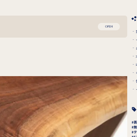
OPEN
表
無
テ
6