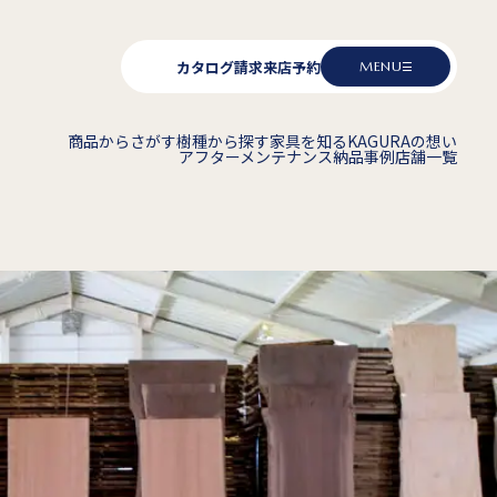
カタログ請求
来店予約
MENU
商品からさがす
樹種から探す
家具を知る
KAGURAの想い
アフターメンテナンス
納品事例
店舗一覧