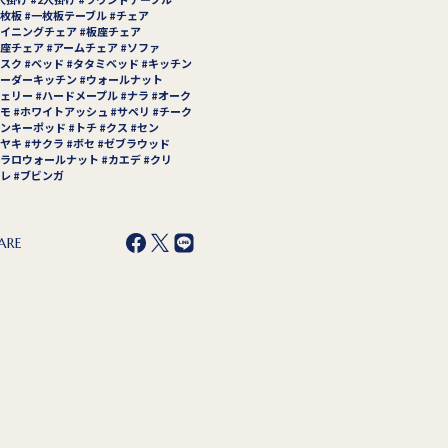
枚板
一枚板テーブル
チェア
イニングチェア
板座チェア
座チェア
アームチェア
ソファ
スク
ベッド
タタミベッド
キッチン
ーダーキッチン
ウォールナット
ェリー
ハードメープル
ナラ
オーク
モ
ホワイトアッシュ
サペリ
チーク
ンキーポッド
トチ
クス
セン
ヤキ
サクラ
ボセ
ゼブラウッド
ラロウォールナット
カエデ
クリ
レ
ブビンガ
ARE