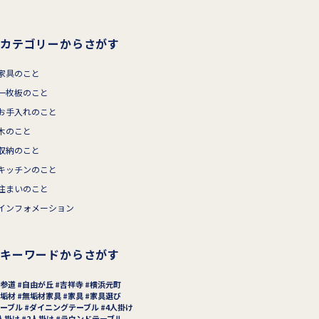
カテゴリーからさがす
家具のこと
一枚板のこと
お手入れのこと
木のこと
収納のこと
キッチンのこと
住まいのこと
インフォメーション
キーワードからさがす
参道
自由が丘
吉祥寺
横浜元町
垢材
無垢材家具
家具
家具選び
ーブル
ダイニングテーブル
4人掛け
人掛け
2人掛け
ラウンドテーブル