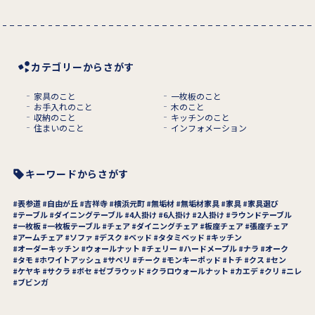
カテゴリーからさがす
家具のこと
一枚板のこと
お手入れのこと
木のこと
収納のこと
キッチンのこと
住まいのこと
インフォメーション
キーワードからさがす
表参道
自由が丘
吉祥寺
横浜元町
無垢材
無垢材家具
家具
家具選び
テーブル
ダイニングテーブル
4人掛け
6人掛け
2人掛け
ラウンドテーブル
一枚板
一枚板テーブル
チェア
ダイニングチェア
板座チェア
張座チェア
アームチェア
ソファ
デスク
ベッド
タタミベッド
キッチン
オーダーキッチン
ウォールナット
チェリー
ハードメープル
ナラ
オーク
タモ
ホワイトアッシュ
サペリ
チーク
モンキーポッド
トチ
クス
セン
ケヤキ
サクラ
ボセ
ゼブラウッド
クラロウォールナット
カエデ
クリ
ニレ
ブビンガ