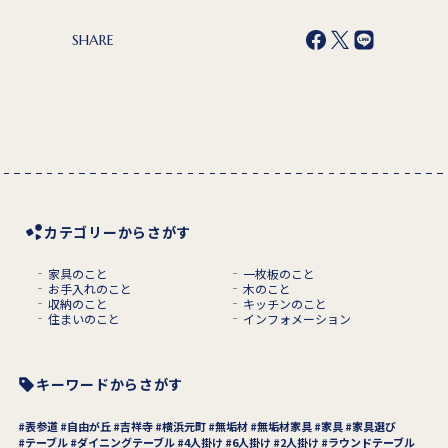
SHARE
カテゴリーからさがす
家具のこと
一枚板のこと
お手入れのこと
木のこと
収納のこと
キッチンのこと
住まいのこと
インフォメーション
キーワードからさがす
表参道
自由が丘
吉祥寺
横浜元町
無垢材
無垢材家具
家具
家具選び
テーブル
ダイニングテーブル
4人掛け
6人掛け
2人掛け
ラウンドテーブル