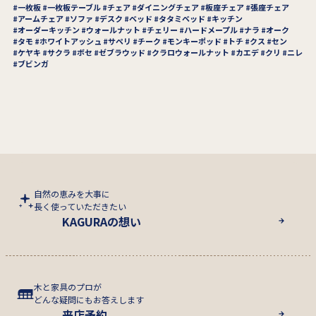
一枚板
一枚板テーブル
チェア
ダイニングチェア
板座チェア
張座チェア
アームチェア
ソファ
デスク
ベッド
タタミベッド
キッチン
オーダーキッチン
ウォールナット
チェリー
ハードメープル
ナラ
オーク
タモ
ホワイトアッシュ
サペリ
チーク
モンキーポッド
トチ
クス
セン
ケヤキ
サクラ
ボセ
ゼブラウッド
クラロウォールナット
カエデ
クリ
ニレ
ブビンガ
自然の恵みを大事に
長く使っていただきたい
KAGURAの想い
木と家具のプロが
どんな疑問にもお答えします
来店予約