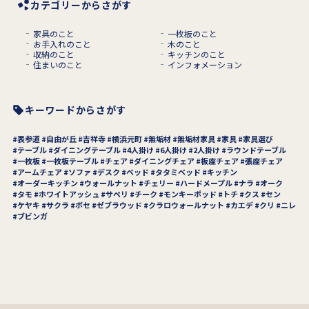
カテゴリーからさがす
家具のこと
一枚板のこと
お手入れのこと
木のこと
収納のこと
キッチンのこと
住まいのこと
インフォメーション
キーワードからさがす
表参道
自由が丘
吉祥寺
横浜元町
無垢材
無垢材家具
家具
家具選び
テーブル
ダイニングテーブル
4人掛け
6人掛け
2人掛け
ラウンドテーブル
一枚板
一枚板テーブル
チェア
ダイニングチェア
板座チェア
張座チェア
アームチェア
ソファ
デスク
ベッド
タタミベッド
キッチン
オーダーキッチン
ウォールナット
チェリー
ハードメープル
ナラ
オーク
タモ
ホワイトアッシュ
サペリ
チーク
モンキーポッド
トチ
クス
セン
ケヤキ
サクラ
ボセ
ゼブラウッド
クラロウォールナット
カエデ
クリ
ニレ
ブビンガ