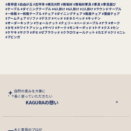
表参道
自由が丘
吉祥寺
横浜元町
無垢材
無垢材家具
家具
家具選び
テーブル
ダイニングテーブル
4人掛け
6人掛け
2人掛け
ラウンドテーブル
一枚板
一枚板テーブル
チェア
ダイニングチェア
板座チェア
張座チェア
アームチェア
ソファ
デスク
ベッド
タタミベッド
キッチン
オーダーキッチン
ウォールナット
チェリー
ハードメープル
ナラ
オーク
タモ
ホワイトアッシュ
サペリ
チーク
モンキーポッド
トチ
クス
セン
ケヤキ
サクラ
ボセ
ゼブラウッド
クラロウォールナット
カエデ
クリ
ニレ
ブビンガ
自然の恵みを大事に
長く使っていただきたい
KAGURAの想い
木と家具のプロが