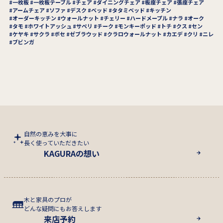
一枚板
一枚板テーブル
チェア
ダイニングチェア
板座チェア
張座チェア
アームチェア
ソファ
デスク
ベッド
タタミベッド
キッチン
オーダーキッチン
ウォールナット
チェリー
ハードメープル
ナラ
オーク
タモ
ホワイトアッシュ
サペリ
チーク
モンキーポッド
トチ
クス
セン
ケヤキ
サクラ
ボセ
ゼブラウッド
クラロウォールナット
カエデ
クリ
ニレ
ブビンガ
自然の恵みを大事に
長く使っていただきたい
KAGURAの想い
木と家具のプロが
どんな疑問にもお答えします
来店予約