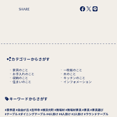
SHARE
カテゴリーからさがす
家具のこと
一枚板のこと
お手入れのこと
木のこと
収納のこと
キッチンのこと
住まいのこと
インフォメーション
キーワードからさがす
表参道
自由が丘
吉祥寺
横浜元町
無垢材
無垢材家具
家具
家具選び
テーブル
ダイニングテーブル
4人掛け
6人掛け
2人掛け
ラウンドテーブル