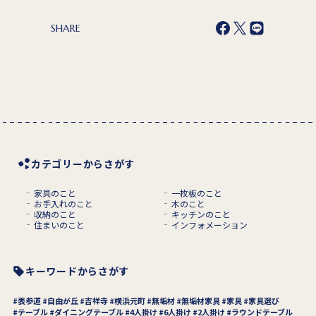
SHARE
カテゴリーからさがす
家具のこと
一枚板のこと
お手入れのこと
木のこと
収納のこと
キッチンのこと
住まいのこと
インフォメーション
キーワードからさがす
表参道
自由が丘
吉祥寺
横浜元町
無垢材
無垢材家具
家具
家具選び
テーブル
ダイニングテーブル
4人掛け
6人掛け
2人掛け
ラウンドテーブル