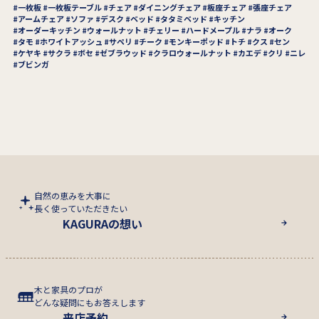
一枚板
一枚板テーブル
チェア
ダイニングチェア
板座チェア
張座チェア
アームチェア
ソファ
デスク
ベッド
タタミベッド
キッチン
オーダーキッチン
ウォールナット
チェリー
ハードメープル
ナラ
オーク
タモ
ホワイトアッシュ
サペリ
チーク
モンキーポッド
トチ
クス
セン
ケヤキ
サクラ
ボセ
ゼブラウッド
クラロウォールナット
カエデ
クリ
ニレ
ブビンガ
自然の恵みを大事に
長く使っていただきたい
KAGURAの想い
木と家具のプロが
どんな疑問にもお答えします
来店予約