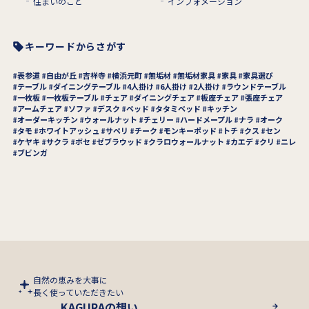
住まいのこと
インフォメーション
キーワードからさがす
表参道
自由が丘
吉祥寺
横浜元町
無垢材
無垢材家具
家具
家具選び
テーブル
ダイニングテーブル
4人掛け
6人掛け
2人掛け
ラウンドテーブル
一枚板
一枚板テーブル
チェア
ダイニングチェア
板座チェア
張座チェア
アームチェア
ソファ
デスク
ベッド
タタミベッド
キッチン
オーダーキッチン
ウォールナット
チェリー
ハードメープル
ナラ
オーク
タモ
ホワイトアッシュ
サペリ
チーク
モンキーポッド
トチ
クス
セン
ケヤキ
サクラ
ボセ
ゼブラウッド
クラロウォールナット
カエデ
クリ
ニレ
ブビンガ
自然の恵みを大事に
長く使っていただきたい
KAGURAの想い