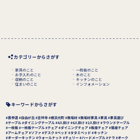
カテゴリーからさがす
家具のこと
一枚板のこと
お手入れのこと
木のこと
収納のこと
キッチンのこと
住まいのこと
インフォメーション
キーワードからさがす
表参道
自由が丘
吉祥寺
横浜元町
無垢材
無垢材家具
家具
家具選び
テーブル
ダイニングテーブル
4人掛け
6人掛け
2人掛け
ラウンドテーブル
一枚板
一枚板テーブル
チェア
ダイニングチェア
板座チェア
張座チェア
アームチェア
ソファ
デスク
ベッド
タタミベッド
キッチン
オーダーキッチン
ウォールナット
チェリー
ハードメープル
ナラ
オーク