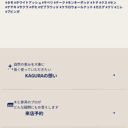
タモ
ホワイトアッシュ
サペリ
チーク
モンキーポッド
トチ
クス
セン
ケヤキ
サクラ
ボセ
ゼブラウッド
クラロウォールナット
カエデ
クリ
ニレ
ブビンガ
自然の恵みを大事に
長く使っていただきたい
KAGURAの想い
木と家具のプロが
どんな疑問にもお答えします
来店予約