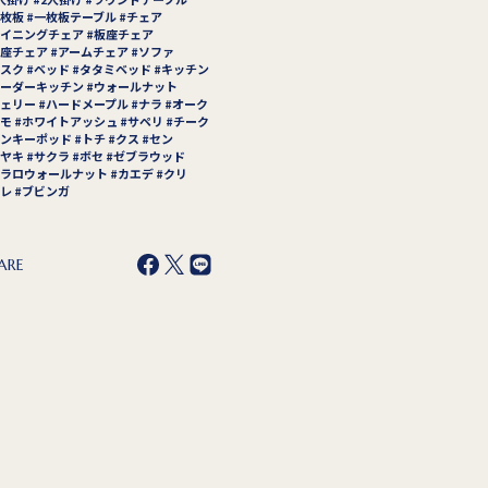
枚板
一枚板テーブル
チェア
イニングチェア
板座チェア
座チェア
アームチェア
ソファ
スク
ベッド
タタミベッド
キッチン
ーダーキッチン
ウォールナット
ェリー
ハードメープル
ナラ
オーク
モ
ホワイトアッシュ
サペリ
チーク
ンキーポッド
トチ
クス
セン
ヤキ
サクラ
ボセ
ゼブラウッド
ラロウォールナット
カエデ
クリ
レ
ブビンガ
ARE