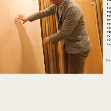
一
ダ
張
デ
オ
チ
タ
モ
ケ
ク
ニ
SH