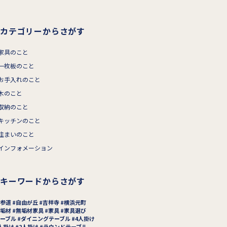
カテゴリーからさがす
家具のこと
一枚板のこと
お手入れのこと
木のこと
収納のこと
キッチンのこと
住まいのこと
インフォメーション
キーワードからさがす
参道
自由が丘
吉祥寺
横浜元町
垢材
無垢材家具
家具
家具選び
ーブル
ダイニングテーブル
4人掛け
人掛け
2人掛け
ラウンドテーブル