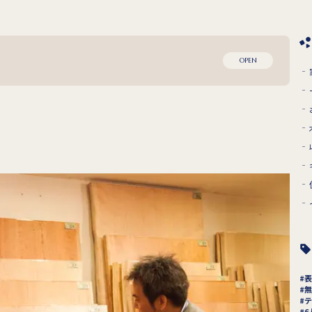
OPEN
表
無
テ
6