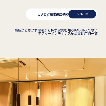
カタログ請求
来店予約
MENU
商品からさがす
樹種から探す
家具を知る
KAGURAの想い
アフターメンテナンス
納品事例
店舗一覧