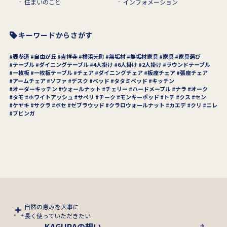
住まいのこと
インフォメーション
キーワードからさがす
表参道
自由が丘
吉祥寺
横浜元町
無垢材
無垢材家具
家具
家具選び
テーブル
ダイニングテーブル
4人掛け
6人掛け
2人掛け
ラウンドテーブル
一枚板
一枚板テーブル
チェア
ダイニングチェア
板座チェア
張座チェア
アームチェア
ソファ
デスク
ベッド
タタミベッド
キッチン
オーダーキッチン
ウォールナット
チェリー
ハードメープル
ナラ
オーク
タモ
ホワイトアッシュ
サペリ
チーク
モンキーポッド
トチ
クス
セン
ケヤキ
サクラ
ボセ
ゼブラウッド
クラロウォールナット
カエデ
クリ
ニレ
ブビンガ
自然の恵みを大事に
長く使っていただきたい
KAGURAの想い