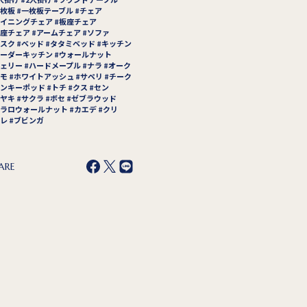
枚板
一枚板テーブル
チェア
イニングチェア
板座チェア
座チェア
アームチェア
ソファ
スク
ベッド
タタミベッド
キッチン
ーダーキッチン
ウォールナット
ェリー
ハードメープル
ナラ
オーク
モ
ホワイトアッシュ
サペリ
チーク
ンキーポッド
トチ
クス
セン
ヤキ
サクラ
ボセ
ゼブラウッド
ラロウォールナット
カエデ
クリ
レ
ブビンガ
ARE