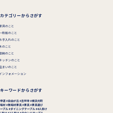
カテゴリーからさがす
家具のこと
一枚板のこと
お手入れのこと
木のこと
収納のこと
キッチンのこと
住まいのこと
インフォメーション
キーワードからさがす
参道
自由が丘
吉祥寺
横浜元町
垢材
無垢材家具
家具
家具選び
ーブル
ダイニングテーブル
4人掛け
人掛け
2人掛け
ラウンドテーブル