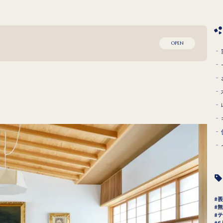
OPEN
表
無
テ
6