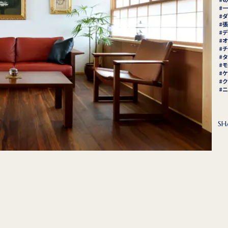
一
ダ
張
デ
オ
チ
タ
モ
ケ
ク
ニ
SH