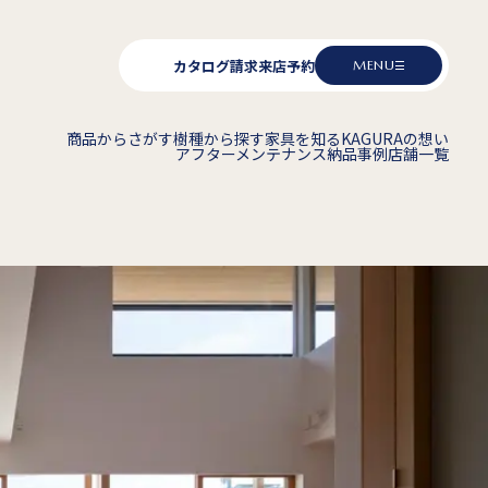
カタログ請求
来店予約
MENU
商品からさがす
樹種から探す
家具を知る
KAGURAの想い
アフターメンテナンス
納品事例
店舗一覧