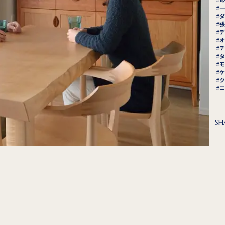
一
ダ
張
デ
オ
チ
タ
モ
ケ
ク
ニ
SH