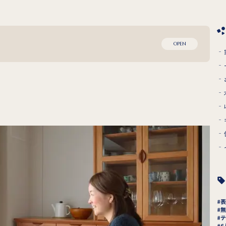
OPEN
表
無
テ
6