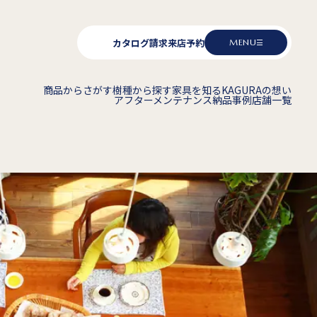
カタログ請求
来店予約
MENU
商品からさがす
樹種から探す
家具を知る
KAGURAの想い
アフターメンテナンス
納品事例
店舗一覧