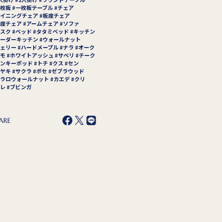
枚板
一枚板テーブル
チェア
イニングチェア
板座チェア
座チェア
アームチェア
ソファ
スク
ベッド
タタミベッド
キッチン
ーダーキッチン
ウォールナット
ェリー
ハードメープル
ナラ
オーク
モ
ホワイトアッシュ
サペリ
チーク
ンキーポッド
トチ
クス
セン
ヤキ
サクラ
ボセ
ゼブラウッド
ラロウォールナット
カエデ
クリ
レ
ブビンガ
ARE