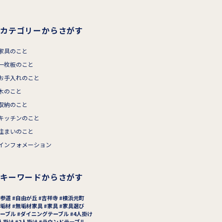
カテゴリーからさがす
家具のこと
一枚板のこと
お手入れのこと
木のこと
収納のこと
キッチンのこと
住まいのこと
インフォメーション
キーワードからさがす
参道
自由が丘
吉祥寺
横浜元町
垢材
無垢材家具
家具
家具選び
ーブル
ダイニングテーブル
4人掛け
人掛け
2人掛け
ラウンドテーブル