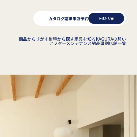
カタログ請求
来店予約
MENU
商品からさがす
樹種から探す
家具を知る
KAGURAの想い
アフターメンテナンス
納品事例
店舗一覧