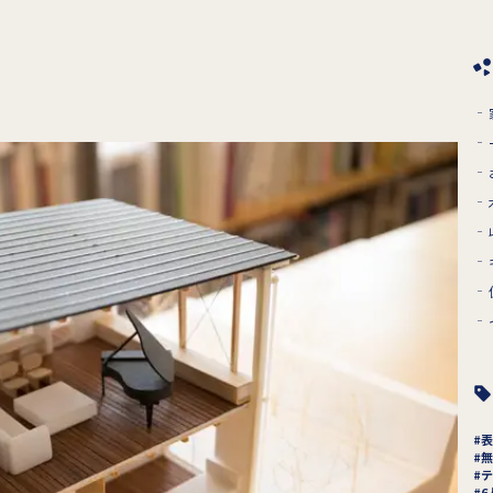
表
無
テ
6