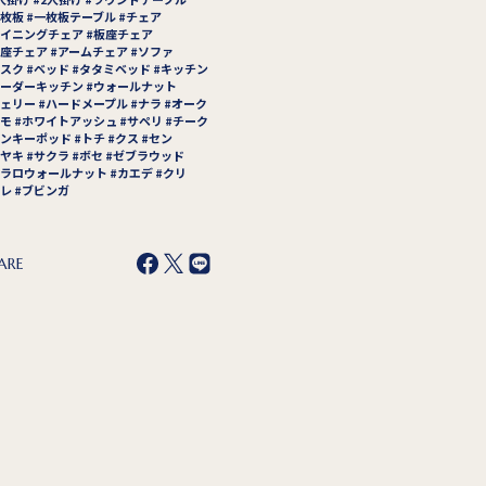
枚板
一枚板テーブル
チェア
イニングチェア
板座チェア
座チェア
アームチェア
ソファ
スク
ベッド
タタミベッド
キッチン
ーダーキッチン
ウォールナット
ェリー
ハードメープル
ナラ
オーク
モ
ホワイトアッシュ
サペリ
チーク
ンキーポッド
トチ
クス
セン
ヤキ
サクラ
ボセ
ゼブラウッド
ラロウォールナット
カエデ
クリ
レ
ブビンガ
ARE