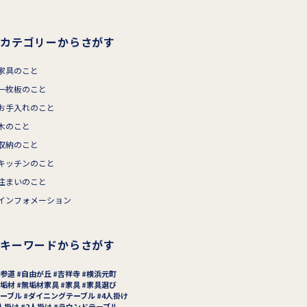
カテゴリーからさがす
家具のこと
一枚板のこと
お手入れのこと
木のこと
収納のこと
キッチンのこと
住まいのこと
インフォメーション
キーワードからさがす
参道
自由が丘
吉祥寺
横浜元町
垢材
無垢材家具
家具
家具選び
ーブル
ダイニングテーブル
4人掛け
人掛け
2人掛け
ラウンドテーブル