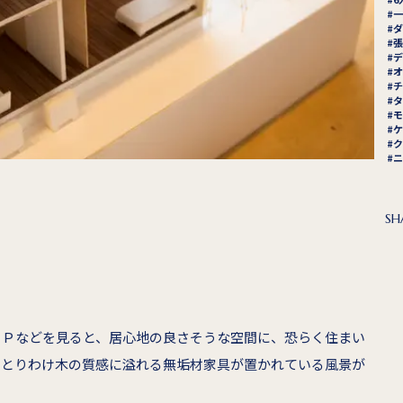
一
ダ
張
デ
オ
チ
タ
モ
ケ
ク
ニ
SH
ＨＰなどを見ると、居心地の良さそうな空間に、恐らく住まい
、とりわけ木の質感に溢れる無垢材家具が置かれている風景が