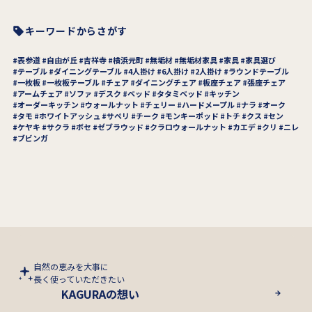
キーワードからさがす
表参道
自由が丘
吉祥寺
横浜元町
無垢材
無垢材家具
家具
家具選び
テーブル
ダイニングテーブル
4人掛け
6人掛け
2人掛け
ラウンドテーブル
一枚板
一枚板テーブル
チェア
ダイニングチェア
板座チェア
張座チェア
アームチェア
ソファ
デスク
ベッド
タタミベッド
キッチン
オーダーキッチン
ウォールナット
チェリー
ハードメープル
ナラ
オーク
タモ
ホワイトアッシュ
サペリ
チーク
モンキーポッド
トチ
クス
セン
ケヤキ
サクラ
ボセ
ゼブラウッド
クラロウォールナット
カエデ
クリ
ニレ
ブビンガ
自然の恵みを大事に
長く使っていただきたい
KAGURAの想い